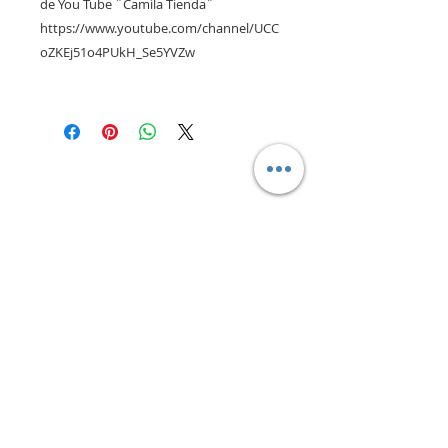
de You Tube ¨Camila Tienda¨
https://www.youtube.com/channel/UCC
oZKEj51o4PUkH_Se5YVZw
CONTACTANOS
camilaventas@yahoo.com.ar
115832-1450
Villa Devoto - CABA - Buenos
Aires