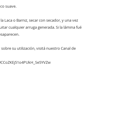
tico suave.
r la Laca o Barniz, secar con secador, y una vez
quitar cualquier arruga generada. Si la lámina fué
esaparecen.
sobre su utilización, visitá nuestro Canal de
/UCCoZKEj51o4PUkH_Se5YVZw
RED
oo.com.ar