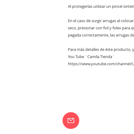
Al protegerlas utilizar un pincel sinte
En el caso de surgir arrugas al coloca
seco, presionar con foil y folex para 
pegada correctamente, las arrugas d
Para más detalles de éste producto, y 
You Tube ¨Camila Tienda¨
https://www.youtube.com/channel
CONTACTANOS
camilaventas@yah