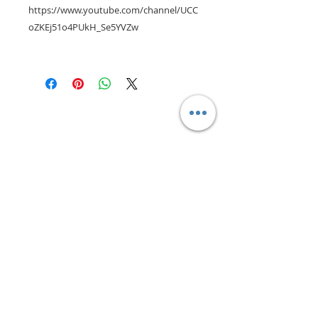
https://www.youtube.com/channel/UCC
oZKEj51o4PUkH_Se5YVZw
CONTACTANOS
camilaventas@yahoo.com.ar
115832-1450
Villa Devoto - CABA - Buenos
Aires