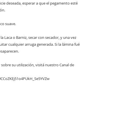
ficie deseada, esperar a que el pegamento esté
ión.
tico suave.
r la Laca o Barniz, secar con secador, y una vez
quitar cualquier arruga generada. Si la lámina fué
esaparecen.
sobre su utilización, visitá nuestro Canal de
/UCCoZKEj51o4PUkH_Se5YVZw
RED