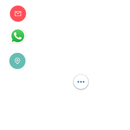
camilaventas@yahoo.com.ar
115832-1450
Villa Devoto - CABA - Buenos
Aires
REDES SOCIALES