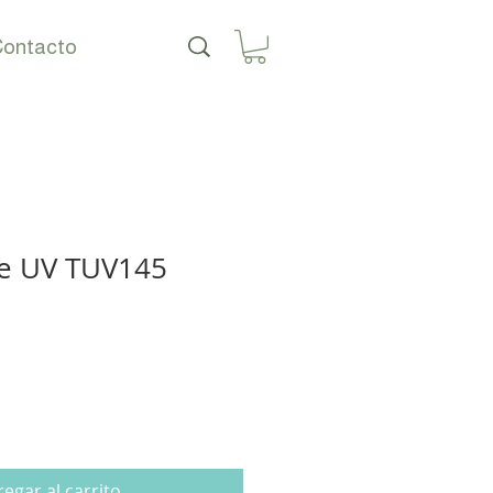
ontacto
le UV TUV145
o
egar al carrito