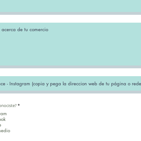
O
onociste?
*
b
ram
l
i
ook
g
e
a
t
medio
o
r