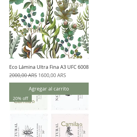
Eco Lámina Ultra Fina A3 UFC 6008
Precio
Precio de oferta
2000,00 ARS
1600,00 ARS
Agregar al carrito
20% off