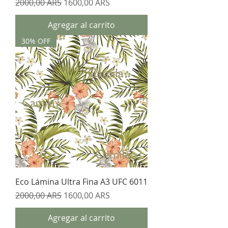
Precio
Precio de oferta
2000,00 ARS
1600,00 ARS
Agregar al carrito
30% OFF
Eco Lámina Ultra Fina A3 UFC 6011
Precio
Precio de oferta
2000,00 ARS
1600,00 ARS
Agregar al carrito