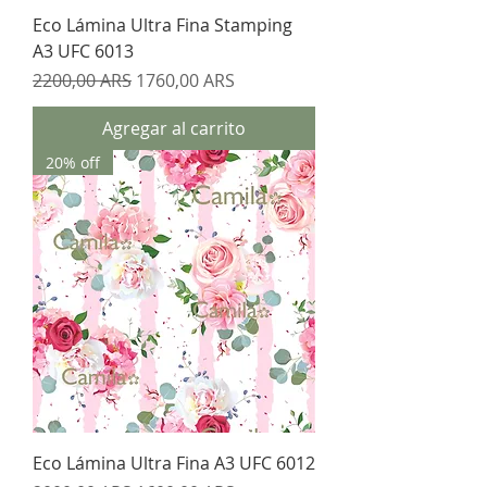
Eco Lámina Ultra Fina Stamping
A3 UFC 6013
Precio
Precio de oferta
2200,00 ARS
1760,00 ARS
Agregar al carrito
20% off
Eco Lámina Ultra Fina A3 UFC 6012