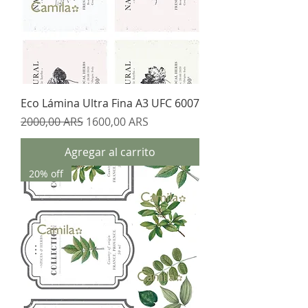
Eco Lámina Ultra Fina A3 UFC 6007
Precio
Precio de oferta
2000,00 ARS
1600,00 ARS
Agregar al carrito
20% off