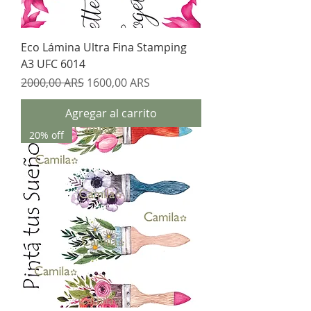
Eco Lámina Ultra Fina Stamping
A3 UFC 6014
Precio
Precio de oferta
2000,00 ARS
1600,00 ARS
Agregar al carrito
20% off