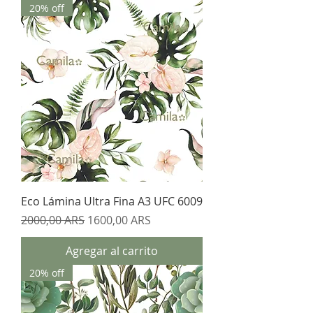
20% off
Eco Lámina Ultra Fina A3 UFC 6009
Precio
Precio de oferta
2000,00 ARS
1600,00 ARS
Agregar al carrito
20% off