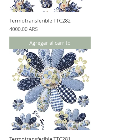
Termotransferible TTC282
Precio
4000,00 ARS
Agregar al carrito
Termotransferible TTC281