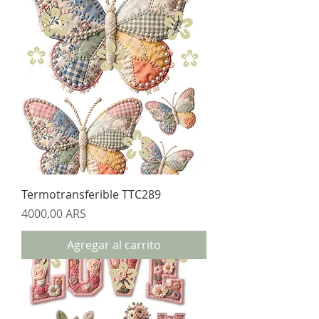
Termotransferible TTC289
Precio
4000,00 ARS
Agregar al carrito