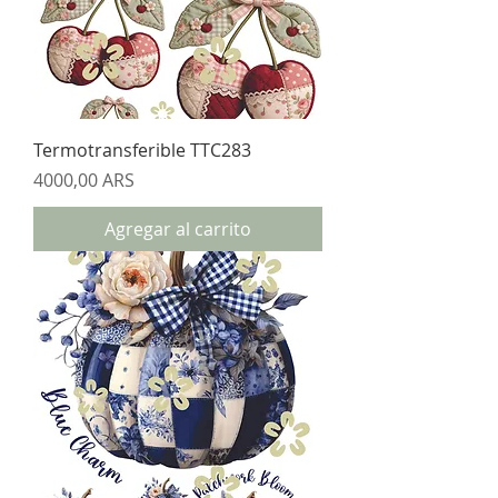
Termotransferible TTC283
Precio
4000,00 ARS
Agregar al carrito