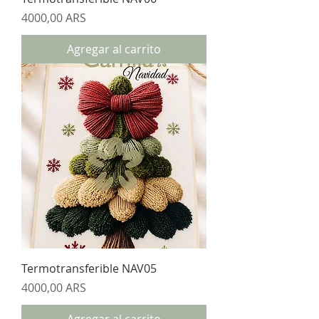
Precio
4000,00 ARS
Agregar al carrito
Termotransferible NAV05
Precio
4000,00 ARS