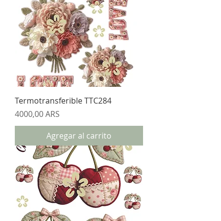
Termotransferible TTC284
Precio
4000,00 ARS
Agregar al carrito