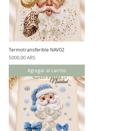
Termotransferible NAV02
Precio
5000,00 ARS
Agregar al carrito