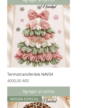
Agregar al carrito
Termotransferible NAV04
Precio
4000,00 ARS
Agregar al carrito
MEDIDA ESPECIAL