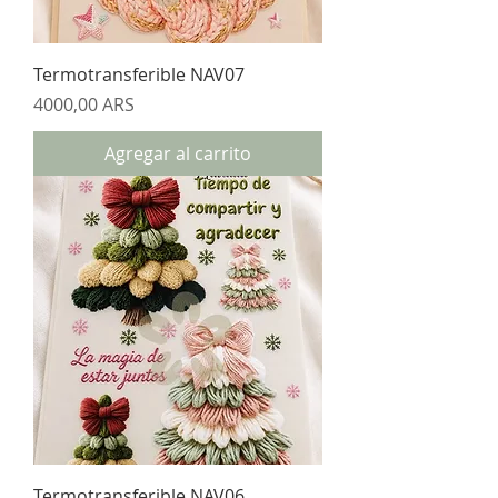
Termotransferible NAV07
Precio
4000,00 ARS
Agregar al carrito
Termotransferible NAV06