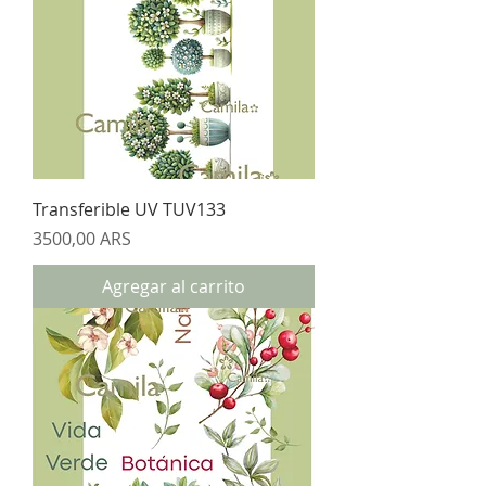
Transferible UV TUV133
Precio
3500,00 ARS
Agregar al carrito