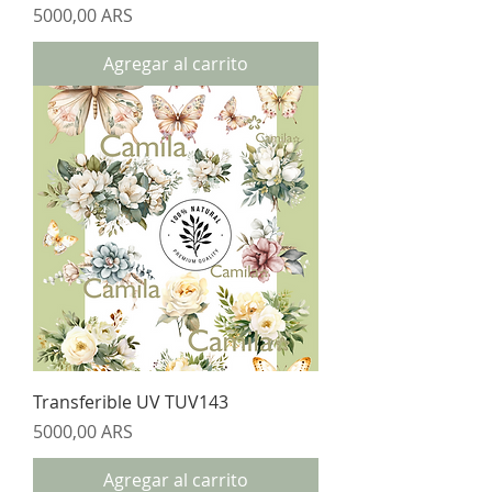
Precio
5000,00 ARS
Agregar al carrito
Transferible UV TUV143
Precio
5000,00 ARS
Agregar al carrito