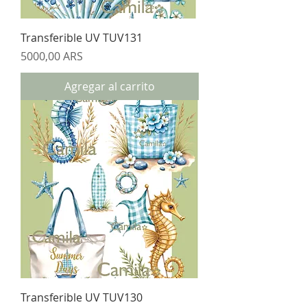
Transferible UV TUV131
Precio
5000,00 ARS
Agregar al carrito
Transferible UV TUV130