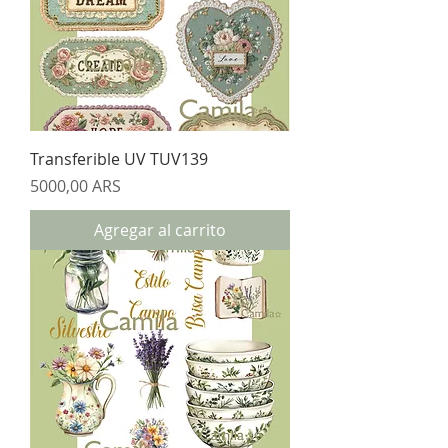
Transferible UV TUV139
Precio
5000,00 ARS
Agregar al carrito