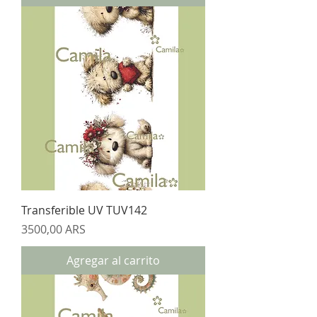
Transferible UV TUV142
Precio
3500,00 ARS
Agregar al carrito