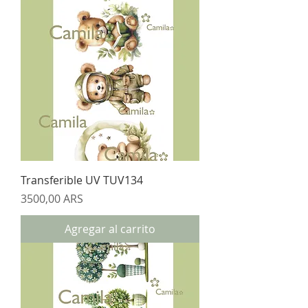
Transferible UV TUV134
Precio
3500,00 ARS
Agregar al carrito