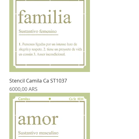
Stencil Camila Ca ST1037
Precio
6000,00 ARS