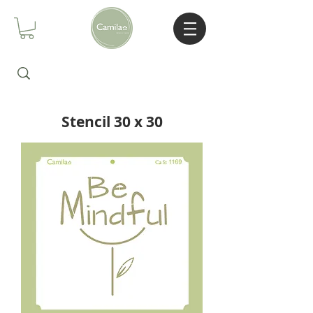
Stencil 30 x 30