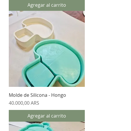
Agregar al carrito
Molde de Silicona - Hongo
Precio
40.000,00 ARS
Agregar al carrito