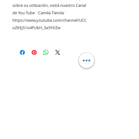
sobre su utilización, visitá nuestro Canal
de You Tube ¨Camila Tienda¨
https://www.youtube.com/channel/UCC
oZKEj51o4PUkH_Se5YVZw
CONTACTANOS
camilaventas@yahoo.com.ar
115832-1450
Villa Devoto - CABA - Buenos