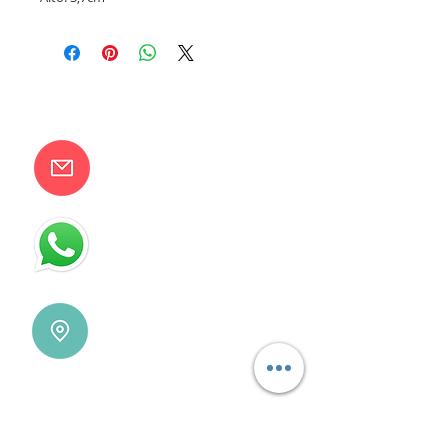
CONTACTANOS
camilaventas@yahoo.com.ar
115832-1450
Villa Devoto - CABA - Buenos
Aires