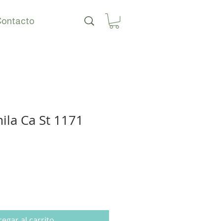
ontacto
ila Ca St 1171
o
egar al carrito