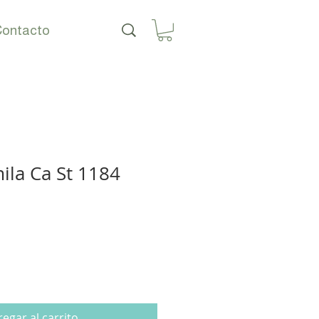
ontacto
ila Ca St 1184
o
egar al carrito