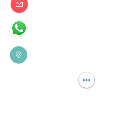
camilaventas@yahoo.com.ar
115832-1450
Villa Devoto - CABA - Buenos
Aires
REDES SOCIALES