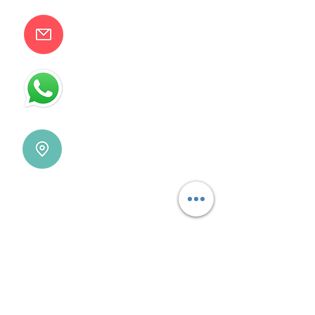
camilaventas@yahoo.com.ar
115832-1450
Villa Devoto - CABA - Buenos
Aires
REDES SOCIALES