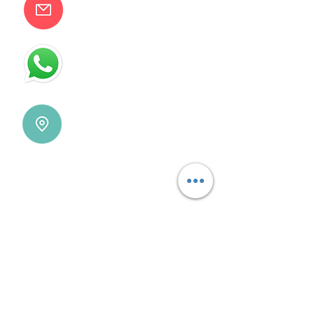
camilaventas@yahoo.com.ar
115832-1450
Villa Devoto - CABA - Buenos
Aires
REDES SOCIALES