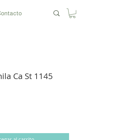
ontacto
ila Ca St 1145
o
egar al carrito