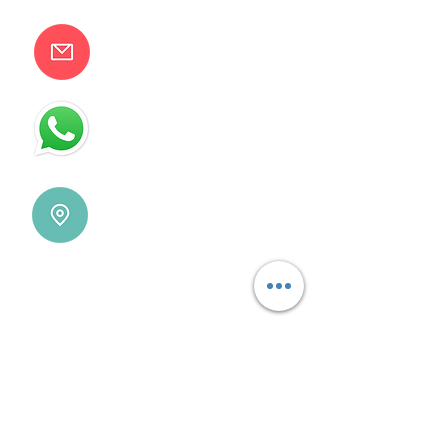
camilaventas@yahoo.com.ar
115832-1450
Villa Devoto - CABA - Buenos
Aires
REDES SOCIALES