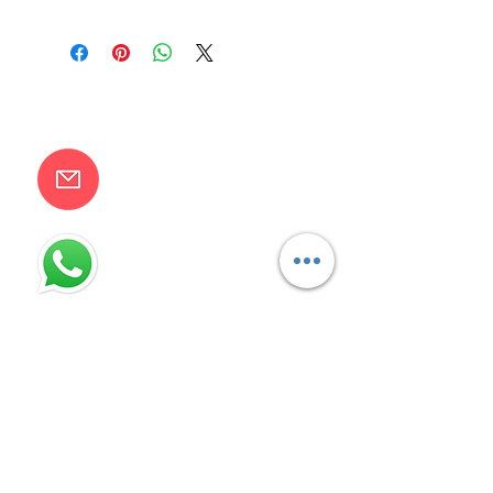
CONTACTANOS
camilaventas@yahoo.com.ar
115832-1450
Villa Devoto - CABA - Buenos
Aires